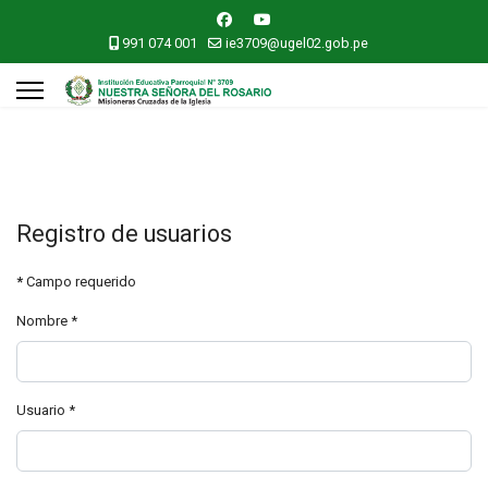
991 074 001
ie3709@ugel02.gob.pe
Registro de usuarios
*
Campo requerido
Nombre
*
Usuario
*