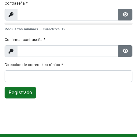
Contraseña
*
Mostrar
Mostr
Requisitos mínimos
— Caracteres: 12
Confirmar contraseña
*
Mostrar
Mostr
Dirección de correo electrónico
*
Registrado